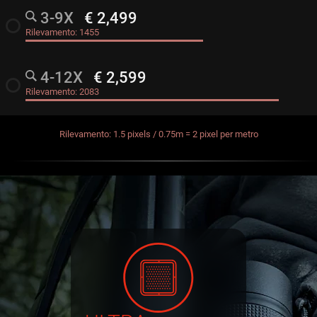
3-9X
€ 2,499
radio_button_unchecked
Rilevamento:
1455
4-12X
€ 2,599
radio_button_unchecked
Rilevamento:
2083
Rilevamento: 1.5 pixels / 0.75m = 2 pixel per metro