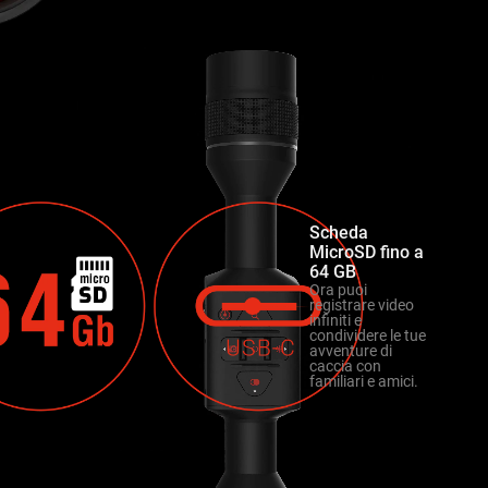
Scheda
MicroSD fino a
64 GB
Ora puoi
registrare video
infiniti e
condividere le tue
avventure di
caccia con
familiari e amici.