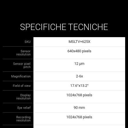
SPECIFICHE TECNICHE
MSLTV+625X
SKU
640x480 pixels
Sensor
resolution
12 µm
Sensor pixel
pitch
2-6x
Magnification
17.6°x13.2°
Field of view
1024x768 pixels
Display
resolution
90 mm
Eye relief
1024x768 pixels
Recording
resolution