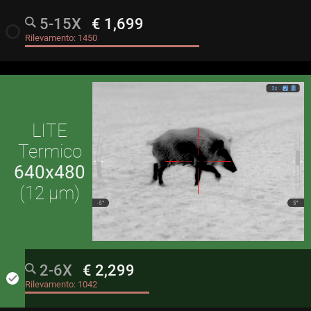
5-15X
€ 1,699
radio_button_unchecked
Rilevamento:
1450
LITE
Termico
640x480
(12 μm)
2-6X
€ 2,299
done
Rilevamento:
1042