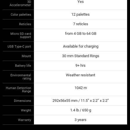
Yes
3D
Accelerometer
12 palettes
Color palettes
7 reticles
Reticles
from 4 GB to 64 GB
Micro SD card
support
Available for charging
USB Type-C port
30 mm Standard Rings
Mount
9+ hrs
Battery life
Weather resistant
Environmental
rating
1042 m
Human Detection
Range
292x56x55 mm / 11.5” x 2.2” x 2.2”
Dimensions
1.4 lb / 650 g
Weight
3 years
Warranty