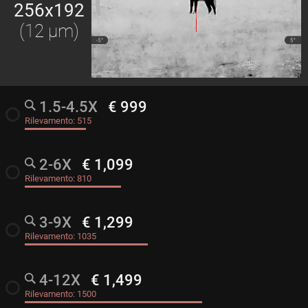
256x192
(12 μm)
1.5-4.5X
€ 999
radio_button_unchecked
Rilevamento:
515
2-6X
€ 1,099
radio_button_unchecked
Rilevamento:
810
3-9X
€ 1,299
radio_button_unchecked
Rilevamento:
1035
4-12X
€ 1,499
radio_button_unchecked
Rilevamento:
1500