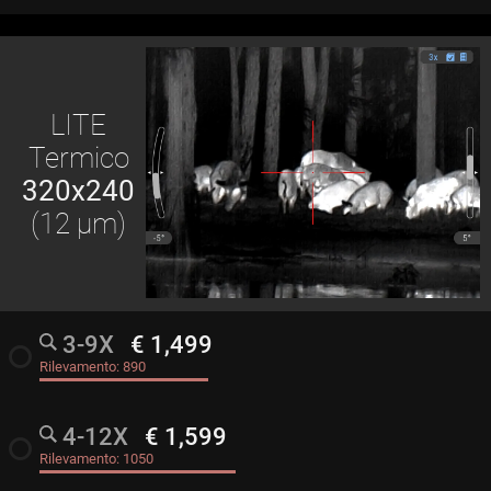
LITE
Termico
320x240
(12 μm)
3-9X
€ 1,499
radio_button_unchecked
Rilevamento:
890
4-12X
€ 1,599
radio_button_unchecked
Rilevamento:
1050